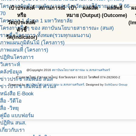
โครงการจัดทำแผนพัฒนากลุ่มจังหวัดภาคใต้ชายแดน ปี 66-
เป้าประสงค์
สถานการณ์
เป้า
ผลผลิต
ผลลัพธ์
ผ
70
หรือ
หมาย
(Output)
(Outcome)
โครงการ 1 ตำบล 1 มหาวิทยาลัย
วัตถุประสงค์/
(Im
โครงการอื่นๆ ของ สถาบันนโยบายสาธารณะ (สนส)
ตัวชี้
รายชื่อโครงการ ทั้งหมด(รวมทุกแผนงาน)
วัด(Indicator)
ภาพแผนภูมิต้นไม้ (โครงการ)
ภาพแผนที่ (โครงการ)
ปฎิทินโครงการ
วิเคราะห์
@Copyright 2016
สถาบันนโยบายสาธารณะ ม.สงขลานครินทร์
คลังข้อมูล
ตำบลหาดใหญ่ อำเภอหาดใหญ่ จังหวัดสงขลา 90110 โทรศัพท์ 074-282900-2
ข่าวประชาสัมพันธ์ สนส
Powered by
สถาบันนโยบายสาธารณะ ม.สงขลานครินทร์
. Designed by
SoftGanz Group
ข่าวประชาสัมพันธ์ ศวนส
หนังสือ E-Book
สื่อ -วีดีโอ
สื่อ -วิทยุ
คู่มือ แบบฟอร์ม
ปฎิทิน สนส.
เกี่ยวกับเรา