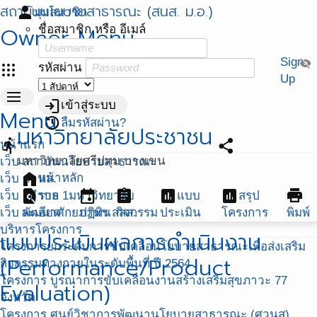
สถาบันนโยบายสาธารณะ (สนส. ม.อ.)
person
มุมสมาชิก
Owner Menu
ชื่อสมาชิก หรือ อีเมล์
Sign
visibility_off
apps
รหัสผ่าน
Up
menu
login
เข้าสู่ระบบ
Menu
restore
ลืมรหัสผ่าน?
มหาวิทยาลัยประชาชน
directions_run
share
หน้าแรก
มหาวิทยาลัยศรีปทุม บางเขน
เว็บ สถาบันนโยบายสาธารณะ
home
หน้าหลัก
เว็บ ศวนส.
find_in_page
event
assignment
assessment
assessment
print
เว็บ 1ตำบล 1มหาวิทยาลัย
ราย
แบบ
สรุป
เว็บ พัฒนาศักยภาพฯ สสส.
ละเอียด
ปฏิทิน
กิจกรรม
ประเมิน
โครงการ
พิมพ์
บริหารโครงการ
แบบประเมินผลการดำเนินงาน
โครงการยกระดับการขับเคลื่อนโยบายสาธารณะเพื่อส่งเสริม
(Performance/Product
กิจกรรมทางกายในระดับพื้นที่ ปี 2564
โครงการ บูรณาการขับเคลื่อนงานสร้างเสริมสุขภาวะ 77
Evaluation)
จังหวัด
โครงการ ศูนย์วิชาการพัฒนานโยบายสาธารณะ (ศวนส)