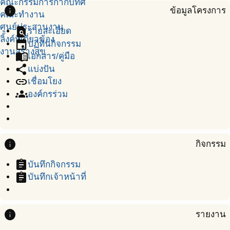
คณะกรรมการกำกับทิศ
info
ข้อมูลโครงการ
คณะทำงาน
ศูนย์ประสานงาน
find_in_page
รายละเอียด
ลิ้งค์ที่เกี่ยวข้อง
event
ปฏิทินกิจกรรม
งานสร้างสุข
menu_book
เอกสาร/คู่มือ
share
แบ่งปัน
link
เชื่อมโยง
groups
องค์กรร่วม
info
กิจกรรม
assignment
บันทึกกิจกรรม
assignment
บันทึกเจ้าหน้าที่
info
รายงาน