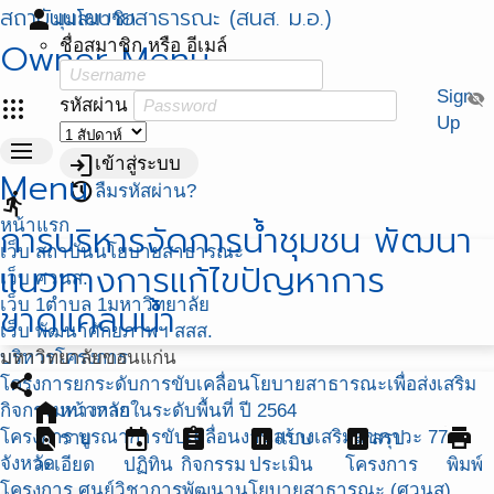
สถาบันนโยบายสาธารณะ (สนส. ม.อ.)
person
มุมสมาชิก
Owner Menu
ชื่อสมาชิก หรือ อีเมล์
Sign
visibility_off
apps
รหัสผ่าน
Up
menu
login
เข้าสู่ระบบ
Menu
restore
ลืมรหัสผ่าน?
directions_run
หน้าแรก
การบริหารจัดการน้ำชุมชน พัฒนา
เว็บ สถาบันนโยบายสาธารณะ
แนวทางการแก้ไขปัญหาการ
เว็บ ศวนส.
เว็บ 1ตำบล 1มหาวิทยาลัย
ขาดแคลนน้ำ
เว็บ พัฒนาศักยภาพฯ สสส.
บริหารโครงการ
มหาวิทยาลัยขอนแก่น
share
โครงการยกระดับการขับเคลื่อนโยบายสาธารณะเพื่อส่งเสริม
home
กิจกรรมทางกายในระดับพื้นที่ ปี 2564
หน้าหลัก
find_in_page
event
assignment
assessment
assessment
print
โครงการ บูรณาการขับเคลื่อนงานสร้างเสริมสุขภาวะ 77
ราย
แบบ
สรุป
จังหวัด
ละเอียด
ปฏิทิน
กิจกรรม
ประเมิน
โครงการ
พิมพ์
โครงการ ศูนย์วิชาการพัฒนานโยบายสาธารณะ (ศวนส)