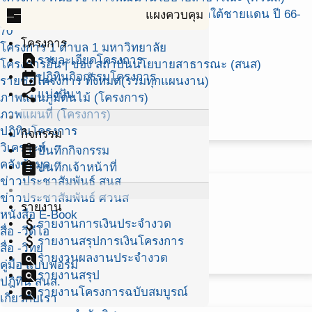
dashboard
โครงการจัดทำแผนพัฒนากลุ่มจังหวัดภาคใต้ชายแดน ปี 66-
แผงควบคุม
70
โครงการ
โครงการ 1 ตำบล 1 มหาวิทยาลัย
find_in_page
รายละเอียดโครงการ
โครงการอื่นๆ ของ สถาบันนโยบายสาธารณะ (สนส)
event
ปฏิทินกิจกรรมโครงการ
รายชื่อโครงการ ทั้งหมด(รวมทุกแผนงาน)
share
แบ่งปัน
ภาพแผนภูมิต้นไม้ (โครงการ)
ภาพแผนที่ (โครงการ)
ปฎิทินโครงการ
กิจกรรม
วิเคราะห์
assignment
บันทึกกิจกรรม
คลังข้อมูล
assignment
บันทึกเจ้าหน้าที่
ข่าวประชาสัมพันธ์ สนส
ข่าวประชาสัมพันธ์ ศวนส
รายงาน
หนังสือ E-Book
attach_money
รายงานการเงินประจำงวด
สื่อ -วีดีโอ
attach_money
รายงานสรุปการเงินโครงการ
สื่อ -วิทยุ
pageview
รายงานผลงานประจำงวด
คู่มือ แบบฟอร์ม
pageview
รายงานสรุป
ปฎิทิน สนส.
pageview
รายงานโครงการฉบับสมบูรณ์
เกี่ยวกับเรา