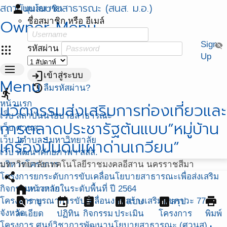
สถาบันนโยบายสาธารณะ (สนส. ม.อ.)
person
มุมสมาชิก
Owner Menu
ชื่อสมาชิก หรือ อีเมล์
Sign
visibility_off
apps
รหัสผ่าน
Up
menu
login
เข้าสู่ระบบ
Menu
restore
ลืมรหัสผ่าน?
directions_run
หน้าแรก
นวัตกรรมส่งเสริมการท่องเที่ยวและ
เว็บ สถาบันนโยบายสาธารณะ
การตลาดประชารัฐต้นแบบ”หมู่บ้าน
เว็บ ศวนส.
เว็บ 1ตำบล 1มหาวิทยาลัย
เครื่องปั้นดินเผาด่านเกวียน”
เว็บ พัฒนาศักยภาพฯ สสส.
บริหารโครงการ
มหาวิทยาลัยเทคโนโลยีราชมงคลอีสาน นครราชสีมา
share
โครงการยกระดับการขับเคลื่อนโยบายสาธารณะเพื่อส่งเสริม
home
กิจกรรมทางกายในระดับพื้นที่ ปี 2564
หน้าหลัก
find_in_page
event
assignment
assessment
assessment
print
โครงการ บูรณาการขับเคลื่อนงานสร้างเสริมสุขภาวะ 77
ราย
แบบ
สรุป
จังหวัด
ละเอียด
ปฏิทิน
กิจกรรม
ประเมิน
โครงการ
พิมพ์
โครงการ ศูนย์วิชาการพัฒนานโยบายสาธารณะ (ศวนส)