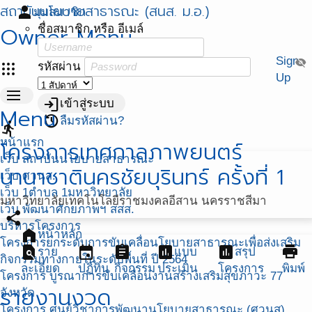
สถาบันนโยบายสาธารณะ (สนส. ม.อ.)
person
มุมสมาชิก
Owner Menu
ชื่อสมาชิก หรือ อีเมล์
Sign
visibility_off
apps
รหัสผ่าน
Up
menu
login
เข้าสู่ระบบ
Menu
restore
ลืมรหัสผ่าน?
directions_run
หน้าแรก
โครงการเทศกาลภาพยนตร์
เว็บ สถาบันนโยบายสาธารณะ
นานาชาตินครชัยบุรินทร์ ครั้งที่ 1
เว็บ ศวนส.
เว็บ 1ตำบล 1มหาวิทยาลัย
มหาวิทยาลัยเทคโนโลยีราชมงคลอีสาน นครราชสีมา
เว็บ พัฒนาศักยภาพฯ สสส.
share
บริหารโครงการ
home
หน้าหลัก
โครงการยกระดับการขับเคลื่อนโยบายสาธารณะเพื่อส่งเสริม
find_in_page
event
assignment
assessment
assessment
print
ราย
แบบ
สรุป
กิจกรรมทางกายในระดับพื้นที่ ปี 2564
ละเอียด
ปฏิทิน
กิจกรรม
ประเมิน
โครงการ
พิมพ์
โครงการ บูรณาการขับเคลื่อนงานสร้างเสริมสุขภาวะ 77
รายงานงวด
จังหวัด
โครงการ ศูนย์วิชาการพัฒนานโยบายสาธารณะ (ศวนส)