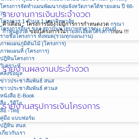
โครงการจัดทำแผนพัฒนากลุ่มจังหวัดภาคใต้ชายแดน ปี 66-
รายงานการเงินประจำงวด
70
โครงการ 1 ตำบล 1 มหาวิทยาลัย
คำเตือน : โครงการนี้ยังไม่มีการการกำหนดงวด
กรุณา
โครงการอื่นๆ ของ สถาบันนโยบายสาธารณะ (สนส)
กำหนดงวด
ของโครงการใน
รายละเอียดโครงการ
ก่อน !!!
รายชื่อโครงการ ทั้งหมด(รวมทุกแผนงาน)
ภาพแผนภูมิต้นไม้ (โครงการ)
ภาพแผนที่ (โครงการ)
ปฎิทินโครงการ
รายงานผลงานประจำงวด
วิเคราะห์
คลังข้อมูล
ข่าวประชาสัมพันธ์ สนส
ข่าวประชาสัมพันธ์ ศวนส
หนังสือ E-Book
รายงานสรุปการเงินโครงการ
สื่อ -วีดีโอ
สื่อ -วิทยุ
คู่มือ แบบฟอร์ม
รายงาน
ปฎิทิน สนส.
สรุป
เกี่ยวกับเรา