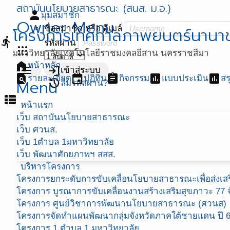
สถาบันนโยบายสาธารณะ (สนส. ม.อ.)
person
มุมสมาชิก
Owner Menu
ชื่อสมาชิก หรือ อีเมล์
โครงการเทศกาลภาพยนตร์นานาชาติน
directions_run
รหัสผ่าน
apps
มหาวิทยาลัยเทคโนโลยีราชมงคลอีสาน นครราชสีมา
home
หน้าหลัก
menu
login
เข้าสู่ระบบ
find_in_page
event
assignment
assessment
assessment
รายละเอียด
ปฏิทิน
กิจกรรม
แบบประเมิน
สร
Menu
restore
ลืมรหัสผ่าน?
view_list
หน้าแรก
เว็บ สถาบันนโยบายสาธารณะ
เว็บ ศวนส.
เว็บ 1ตำบล 1มหาวิทยาลัย
เว็บ พัฒนาศักยภาพฯ สสส.
บริหารโครงการ
โครงการยกระดับการขับเคลื่อนโยบายสาธารณะเพื่อส่งเสริ
โครงการ บูรณาการขับเคลื่อนงานสร้างเสริมสุขภาวะ 77 จ
โครงการ ศูนย์วิชาการพัฒนานโยบายสาธารณะ (ศวนส)
โครงการจัดทำแผนพัฒนากลุ่มจังหวัดภาคใต้ชายแดน ปี 
โครงการ 1 ตำบล 1 มหาวิทยาลัย