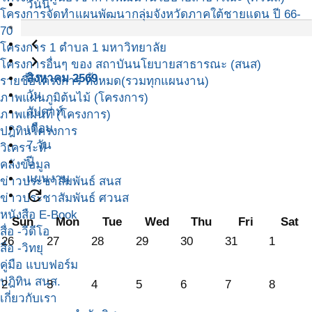
วันนี้
โครงการจัดทำแผนพัฒนากลุ่มจังหวัดภาคใต้ชายแดน ปี 66-
70
navigate_before
โครงการ 1 ตำบล 1 มหาวิทยาลัย
navigate_next
โครงการอื่นๆ ของ สถาบันนโยบายสาธารณะ (สนส)
สิงหาคม 2569
รายชื่อโครงการ ทั้งหมด(รวมทุกแผนงาน)
วัน
ภาพแผนภูมิต้นไม้ (โครงการ)
สัปดาห์
ภาพแผนที่ (โครงการ)
เดือน
ปฎิทินโครงการ
7 วัน
วิเคราะห์
ปี
คลังข้อมูล
แผนงาน
ข่าวประชาสัมพันธ์ สนส
refresh
ข่าวประชาสัมพันธ์ ศวนส
หนังสือ E-Book
Sun
Mon
Tue
Wed
Thu
Fri
Sat
สื่อ -วีดีโอ
26
27
28
29
30
31
1
สื่อ -วิทยุ
คู่มือ แบบฟอร์ม
ปฎิทิน สนส.
2
3
4
5
6
7
8
เกี่ยวกับเรา