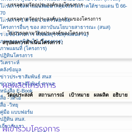
บรรลุตามวัตถุประสงค์ของโครงการ
โครงการจัดทำแผนพัฒนากลุ่มจังหวัดภาคใต้ชายแดน ปี 66-
70
บรรลุตามวัตถุประสงค์บางส่วนของโครงการ
โครงการ 1 ตำบล 1 มหาวิทยาลัย
โครงการอื่นๆ ของ สถาบันนโยบายสาธารณะ (สนส)
ไม่บรรลุตามวัตถุประสงค์ของโครงการ
รายชื่อโครงการ ทั้งหมด(รวมทุกแผนงาน)
ภาพแผนภูมิต้นไม้ (โครงการ)
สรุปผลการดำเนินโครงการ :
ภาพแผนที่ (โครงการ)
ปฎิทินโครงการ
วิเคราะห์
คลังข้อมูล
ข่าวประชาสัมพันธ์ สนส
ผลผลิตโครงการ
ข่าวประชาสัมพันธ์ ศวนส
หนังสือ E-Book
วัตถุประสงค์
สถานการณ์
เป้าหมาย
ผลผลิต
อธิบาย
สื่อ -วีดีโอ
สื่อ -วิทยุ
คู่มือ แบบฟอร์ม
ปฎิทิน สนส.
ผู้เข้าร่วมโครงการ
เกี่ยวกับเรา