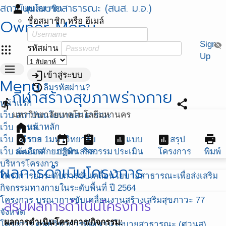
สถาบันนโยบายสาธารณะ (สนส. ม.อ.)
person
มุมสมาชิก
Owner Menu
ชื่อสมาชิก หรือ อีเมล์
Sign
visibility_off
apps
รหัสผ่าน
Up
menu
login
เข้าสู่ระบบ
Menu
restore
ลืมรหัสผ่าน?
กีฬาสร้างสุขภาพร่างกาย
directions_run
share
หน้าแรก
มหาวิทยาลัยเทคโนโลยีมหานคร
เว็บ สถาบันนโยบายสาธารณะ
home
หน้าหลัก
เว็บ ศวนส.
find_in_page
event
assignment
assessment
assessment
print
เว็บ 1ตำบล 1มหาวิทยาลัย
ราย
แบบ
สรุป
เว็บ พัฒนาศักยภาพฯ สสส.
ละเอียด
ปฏิทิน
กิจกรรม
ประเมิน
โครงการ
พิมพ์
บริหารโครงการ
ผลการดำเนินโครงการ
โครงการยกระดับการขับเคลื่อนโยบายสาธารณะเพื่อส่งเสริม
กิจกรรมทางกายในระดับพื้นที่ ปี 2564
โครงการ บูรณาการขับเคลื่อนงานสร้างเสริมสุขภาวะ 77
สรุปผลการดำเนินโครงการ
จังหวัด
ผลการดำเนินโครงการ/กิจกรรม:
โครงการ ศูนย์วิชาการพัฒนานโยบายสาธารณะ (ศวนส)