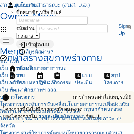
สถาบันนโยบายสาธารณะ (สนส. ม.อ.)
person
มุมสมาชิก
Owner Menu
ชื่อสมาชิก หรือ อีเมล์
Sign
visibility_off
apps
รหัสผ่าน
Up
menu
login
เข้าสู่ระบบ
Menu
restore
ลืมรหัสผ่าน?
กีฬาสร้างสุขภาพร่างกาย
task_alt
หน้าแรก
home
หน้าหลัก
เว็บ สถาบันนโยบายสาธารณะ
find_in_page
event
assignment
assessment
assessment
เว็บ ศวนส.
ราย
แบบ
สรุป
เว็บ 1ตำบล 1มหาวิทยาลัย
ละเอียด
ปฏิทิน
กิจกรรม
ประเมิน
โครงการ
เว็บ พัฒนาศักยภาพฯ สสส.
error
บริหารโครงการ
การกำหนดค่าไม่สมบูรณ์!!!
โครงการยกระดับการขับเคลื่อนโยบายสาธารณะเพื่อส่งเสริม
โครงการนี้ยังไม่มีการการกำหนดงวด
กรุณากำหนดงวด
กิจกรรมทางกายในระดับพื้นที่ ปี 2564
ของโครงการใน
รายละเอียดโครงการ
ก่อน !!!
โครงการ บูรณาการขับเคลื่อนงานสร้างเสริมสุขภาวะ 77
จังหวัด
โครงการ ศูนย์วิชาการพัฒนานโยบายสาธารณะ (ศวนส)