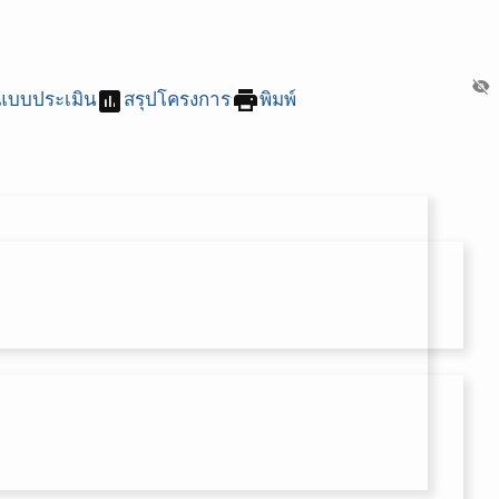
visibility_off
assessment
print
แบบประเมิน
สรุปโครงการ
พิมพ์