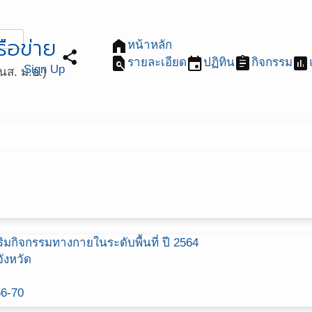
ือข่าย
home
หน้าหลัก
share
find_in_page
event
assignment
assessment
รายละเอียด
ปฏิทิน
กิจกรรม
Sign Up
ส. ม.อ.)
มกิจกรรมทางกายในระดับพื้นที่ ปี 2564
ังหวัด
66-70