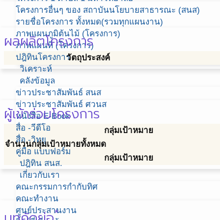
โครงการอื่นๆ ของ สถาบันนโยบายสาธารณะ (สนส)
รายชื่อโครงการ ทั้งหมด(รวมทุกแผนงาน)
ภาพแผนภูมิต้นไม้ (โครงการ)
ผลผลิตโครงการ
ภาพแผนที่ (โครงการ)
ปฎิทินโครงการ
วัตถุประสงค์
วิเคราะห์
คลังข้อมูล
ข่าวประชาสัมพันธ์ สนส
ข่าวประชาสัมพันธ์ ศวนส
ผู้เข้าร่วมโครงการ
หนังสือ E-Book
สื่อ -วีดีโอ
กลุ่มเป้าหมาย
สื่อ -วิทยุ
จำนวนกลุ่มเป้าหมายทั้งหมด
คู่มือ แบบฟอร์ม
กลุ่มเป้าหมาย
ปฎิทิน สนส.
เกี่ยวกับเรา
คณะกรรมการกำกับทิศ
คณะทำงาน
*
ศูนย์ประสานงาน
บทคัดย่อ