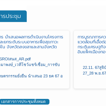
ารประชุม
การ นำเสนอผลการดำเนินงานโครงการ
การบูรณาการคว
และยกระดับระบบอาหารเพื่อสุขภาวะ
แวดล้อมที่เอื้อ
่ใน จังหวัดสงขลาและสามจังหวัด
กระตุ้นเศรษฐกิ
อิมแพ็คเมืองทอ
 SROIสนส_AR.pdf
ามาพงษ์_เวทีโชว์แชร์เชื่อม_การขับ
22.11. 67สูจ
27_28 พ.ย.67
กษตรกรรมยั่งยืน นำเสนอ 23 ธค 67 อ
เอกสารการประชุมทั้งหมด