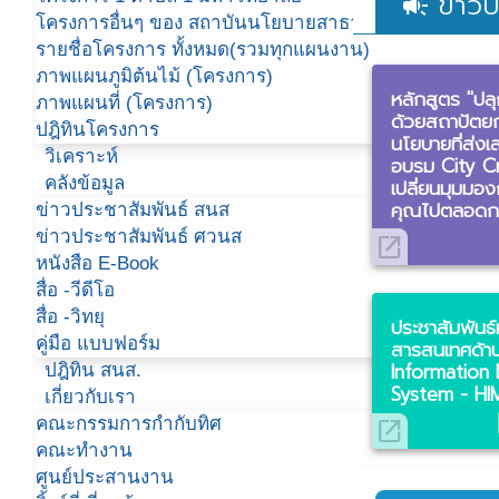
ข่าวป
campaign
โครงการอื่นๆ ของ สถาบันนโยบายสาธารณะ (สนส)
รายชื่อโครงการ ทั้งหมด(รวมทุกแผนงาน)
ภาพแผนภูมิต้นไม้ (โครงการ)
หลักสูตร "ปลุก
ภาพแผนที่ (โครงการ)
ด้วยสถาปัตยก
ปฎิทินโครงการ
นโยบายที่ส่ง
วิเคราะห์
อบรม City Cra
คลังข้อมูล
เปลี่ยนมุมมอ
คุณไปตลอดก
ข่าวประชาสัมพันธ์ สนส
ข่าวประชาสัมพันธ์ ศวนส
open_in_new
หนังสือ E-Book
สื่อ -วีดีโอ
สื่อ -วิทยุ
ประชาสัมพันธ
คู่มือ แบบฟอร์ม
สารสนเทศด้า
Informatio
ปฎิทิน สนส.
System - HI
เกี่ยวกับเรา
คณะกรรมการกำกับทิศ
open_in_new
คณะทำงาน
ศูนย์ประสานงาน