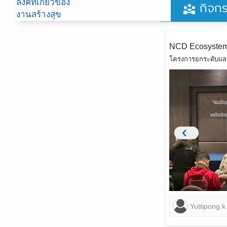
ลิ้งค์ที่เกี่ยวข้อง
กิจก
diversity_3
งานสร้างสุข
chevron_left
Yuttipong.k