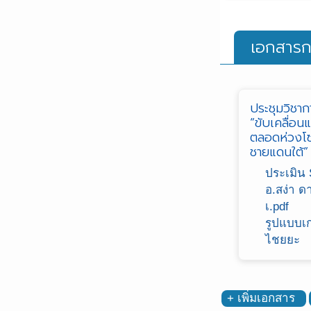
เอกสารก
ประชุมวิชา
“ขับเคลื่อน
ตลอดห่วงโซ
ชายแดนใต้”
ประเมิน
อ.สง่า ด
เ.pdf
รูปแบบเ
ไชยยะ
+ เพิ่มเอกสาร