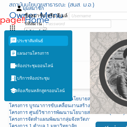
สถาบันนโยบายสาธารณะ (สนส. ม.อ.)
person
มุมสมาชิก
Owner Menu
ชื่อสมาชิก หรือ อีเมล์
page!!
Home
รหัสผ่าน
apps
menu
login
เข้าสู่ระบบ
speaker_notes
ประชาสัมพันธ์
Menu
restore
ลืมรหัสผ่าน?
assignment
แผนงานโครงการ
หน้าแรก
videocam
เว็บ สถาบันนโยบายสาธารณะ
ห้องประชุมออนไลน์
เว็บ ศวนส.
meeting_room
เว็บ 1ตำบล 1มหาวิทยาลัย
บริการห้องประชุม
เว็บ พัฒนาศักยภาพฯ สสส.
school
ห้องเรียนหลักสูตรออนไลน์
บริหารโครงการ
โครงการยกระดับการขับเคลื่อนโยบายสาธารณะเพื่อส่งเสริ
โครงการ บูรณาการขับเคลื่อนงานสร้างเสริมสุขภาวะ 77 จ
โครงการ ศูนย์วิชาการพัฒนานโยบายสาธารณะ (ศวนส)
โครงการจัดทำแผนพัฒนากลุ่มจังหวัดภาคใต้ชายแดน ปี 
โครงการ 1 ตำบล 1 มหาวิทยาลัย