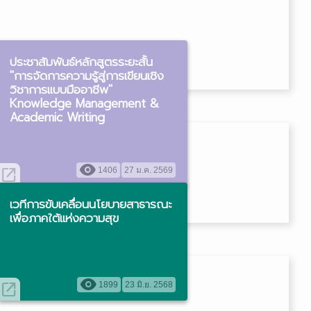
ประชาสัมพันธ์หลักสูตรระยะสั้น
"การจัดการความรู้สู่การเขียนเชิง
วิชาการแบบมืออาชีพ"
Knowledge Management &
Academic Writing
visibility
open_in_new
1406
27 ม.ค. 2569
เวทีการขับเคลื่อนนโยบายสาธารณะ
เพื่อภาคใต้แห่งความสุข
visibility
open_in_new
1899
23 มิ.ย. 2568