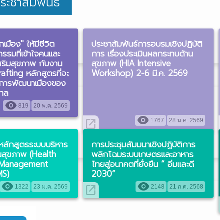
ระชาสัมพันธ์
เมือง" ให้มีชีวิต
ประชาสัมพันธ์การอบรมเชิงปฏิบัติ
รรมที่เข้าใจคนและ
การ เรื่องประเมินผลกระทบด้าน
เสริมสุขภาพ กับงาน
สุขภาพ (HIA Intensive
fting หลักสูตรที่จะ
Workshop) 2-6 มี.ค. 2569
งการพัฒนาเมืองของ
าล
visibility
819
20 พ.ค. 2569
visibility
open_in_new
1767
28 ม.ค. 2569
์หลักสูตรระบบบริหาร
การประชุมสัมมนาเชิงปฏิบัติการ
นสุขภาพ (Health
พลิกโฉมระบบเกษตรและอาหาร
n Management
ไทยสู่อนาคตที่ยั่งยืน “ อิ่มและดี
MS)
2030”
visibility
visibility
open_in_new
1322
23 ม.ค. 2569
2148
21 ก.ค. 2568