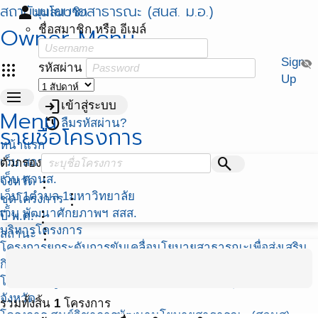
สถาบันนโยบายสาธารณะ (สนส. ม.อ.)
person
มุมสมาชิก
Owner Menu
ชื่อสมาชิก หรือ อีเมล์
Sign
visibility_off
apps
รหัสผ่าน
Up
menu
login
เข้าสู่ระบบ
Menu
restore
ลืมรหัสผ่าน?
รายชื่อโครงการ
หน้าแรก
search
เว็บ สถาบันนโยบายสาธารณะ
ตัวกรอง
เว็บ ศวนส.
more_vert
จังหวัด
เว็บ 1ตำบล 1มหาวิทยาลัย
more_vert
ชุดโครงการ
เว็บ พัฒนาศักยภาพฯ สสส.
more_vert
ปี พ.ศ.
บริหารโครงการ
more_vert
สถานะ
โครงการยกระดับการขับเคลื่อนโยบายสาธารณะเพื่อส่งเสริม
กิจกรรมทางกายในระดับพื้นที่ ปี 2564
โครงการ บูรณาการขับเคลื่อนงานสร้างเสริมสุขภาวะ 77
จังหวัด
รวมทั้งสิ้น
1
โครงการ
โครงการ ศูนย์วิชาการพัฒนานโยบายสาธารณะ (ศวนส)