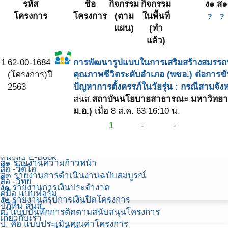
รหัส
ชื่อ
กิจกรรม
กิจกรรม
กิจกรรม
ง๑
ส๑
โครงการจัดทำแผนพัฒนากลุ่มจังหวัดภาคใต้ชายแดน ปี 66-
โครงการ
โครงการ
(ตาม
ในพื้นที่
พี่เลี้ยง
?
?
70
แผน)
(ทำ
(ทำ
โครงการ 1 ตำบล 1 มหาวิทยาลัย
แล้ว)
แล้ว)
โครงการอื่นๆ ของ สถาบันนโยบายสาธารณะ (สนส)
รายชื่อโครงการ ทั้งหมด(รวมทุกแผนงาน)
1
62-00-1684
การพัฒนารูปแบบในการเสริมสร้างสมร
ภาพแผนภูมิต้นไม้ (โครงการ)
(โครงการ)
ปี
คุณภาพชีวิตระดับอำเภอ (พชอ.) ต่อการขั
ภาพแผนที่ (โครงการ)
2563
ปัญหาการตั้งครรภ์ในวัยรุ่น : กรณีสามจั
ปฎิทินโครงการ
สนส.
สถาบันนโยบายสาธารณะ มหาวิทยาล
วิเคราะห์
ม.อ.)
เมื่อ 8 ส.ค. 63 16:10 น.
คลังข้อมูล
1
-
-
ข่าวประชาสัมพันธ์ สนส
ข่าวประชาสัมพันธ์ ศวนส
หนังสือ E-Book
ส๑ รายงานความก้าวหน้า
สื่อ -วีดีโอ
ส๓ รายงานการดำเนินงานฉบับสมบูรณ์
สื่อ -วิทยุ
ง๑ รายงานการเงินประจำงวด
คู่มือ แบบฟอร์ม
ง๒ รายงานสรุปการเงินปิดโครงการ
ปฎิทิน สนส.
ต. แบบบันทึกการติดตามสนับสนุนโครงการ
เกี่ยวกับเรา
ป. คือ แบบประเมินคุณค่าโครงการ