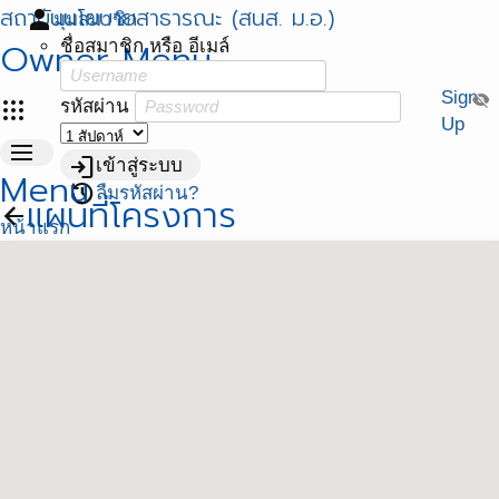
สถาบันนโยบายสาธารณะ (สนส. ม.อ.)
person
มุมสมาชิก
Owner Menu
ชื่อสมาชิก หรือ อีเมล์
Sign
visibility_off
apps
รหัสผ่าน
Up
menu
login
เข้าสู่ระบบ
Menu
restore
ลืมรหัสผ่าน?
แผนที่โครงการ
arrow_back
หน้าแรก
เว็บ สถาบันนโยบายสาธารณะ
เว็บ ศวนส.
เว็บ 1ตำบล 1มหาวิทยาลัย
เว็บ พัฒนาศักยภาพฯ สสส.
บริหารโครงการ
โครงการยกระดับการขับเคลื่อนโยบายสาธารณะเพื่อส่งเสริม
กิจกรรมทางกายในระดับพื้นที่ ปี 2564
โครงการ บูรณาการขับเคลื่อนงานสร้างเสริมสุขภาวะ 77
จังหวัด
โครงการ ศูนย์วิชาการพัฒนานโยบายสาธารณะ (ศวนส)