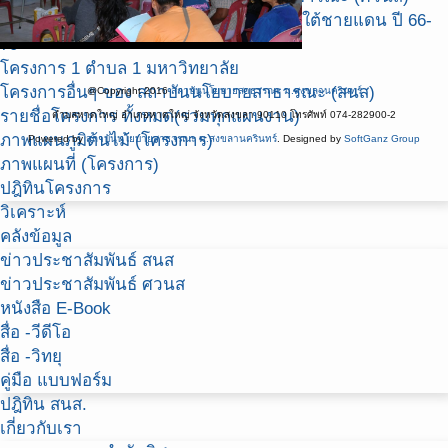
โครงการจัดทำแผนพัฒนากลุ่มจังหวัดภาคใต้ชายแดน ปี 66-
70
โครงการ 1 ตำบล 1 มหาวิทยาลัย
โครงการอื่นๆ ของ สถาบันนโยบายสาธารณะ (สนส)
@Copyright 2016
สถาบันนโยบายสาธารณะ ม.สงขลานครินทร์
รายชื่อโครงการ ทั้งหมด(รวมทุกแผนงาน)
ตำบลหาดใหญ่ อำเภอหาดใหญ่ จังหวัดสงขลา 90110 โทรศัพท์ 074-282900-2
ภาพแผนภูมิต้นไม้ (โครงการ)
Powered by
สถาบันนโยบายสาธารณะ ม.สงขลานครินทร์
. Designed by
SoftGanz Group
ภาพแผนที่ (โครงการ)
ปฎิทินโครงการ
วิเคราะห์
คลังข้อมูล
ข่าวประชาสัมพันธ์ สนส
ข่าวประชาสัมพันธ์ ศวนส
หนังสือ E-Book
สื่อ -วีดีโอ
สื่อ -วิทยุ
คู่มือ แบบฟอร์ม
ปฎิทิน สนส.
เกี่ยวกับเรา