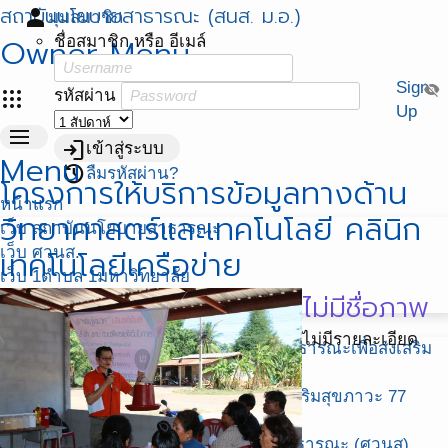
สถาบันนโยบายสาธารณะ (สนส. ม.อ.)
person
มุมสมาชิก
Owner Menu
ชื่อสมาชิก หรือ อีเมล์
Sign
visibility_off
apps
รหัสผ่าน
Up
menu
login
เข้าสู่ระบบ
Menu
restore
ลืมรหัสผ่าน?
โครงการให้บริการข้อมูลทางด้าน
หน้าแรก
วิทยาศาสตร์และเทคโนโลยี คลินิก
เว็บ สถาบันนโยบายสาธารณะ
เว็บ ศวนส.
เทคโนโลยีเครือข่าย
เว็บ 1ตำบล 1มหาวิทยาลัย
ไม่มีชื่อภาพ
เว็บ พัฒนาศักยภาพฯ สสส.
บริหารโครงการ
ไม่มีรายละเอียด
โครงการยกระดับการขับเคลื่อนโยบายสาธารณะเพื่อส่งเสริม
กิจกรรมทางกายในระดับพื้นที่ ปี 2564
โครงการ บูรณาการขับเคลื่อนงานสร้างเสริมสุขภาวะ 77
จังหวัด
โครงการ ศูนย์วิชาการพัฒนานโยบายสาธารณะ (ศวนส)