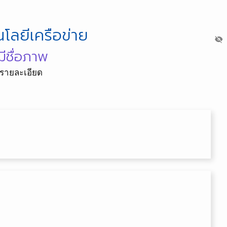
โลยีเครือข่าย
visibility_off
มีชื่อภาพ
ีรายละเอียด