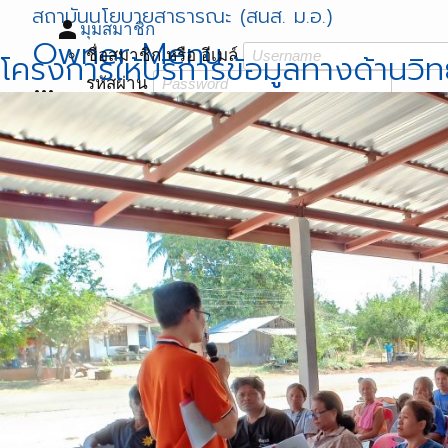
สถาบันนโยบายสาธารณะ (สนส. ม.อ.)
person
มุมสมาชิก
Owner Menu
ชื่อสมาชิก หรือ อีเมล์
โครงการให้บริการข้อมูลทางด้านวิท
รหัสผ่าน
apps
menu
login
เข้าสู่ระบบ
Menu
restore
ลืมรหัสผ่าน?
หน้าแรก
เว็บ สถาบันนโยบายสาธารณะ
เว็บ ศวนส.
เว็บ 1ตำบล 1มหาวิทยาลัย
เว็บ พัฒนาศักยภาพฯ สสส.
บริหารโครงการ
โครงการยกระดับการขับเคลื่อนโยบายสาธารณะเพื่อส่งเสริ
โครงการ บูรณาการขับเคลื่อนงานสร้างเสริมสุขภาวะ 77 จ
โครงการ ศูนย์วิชาการพัฒนานโยบายสาธารณะ (ศวนส)
โครงการจัดทำแผนพัฒนากลุ่มจังหวัดภาคใต้ชายแดน ปี 
โครงการ 1 ตำบล 1 มหาวิทยาลัย