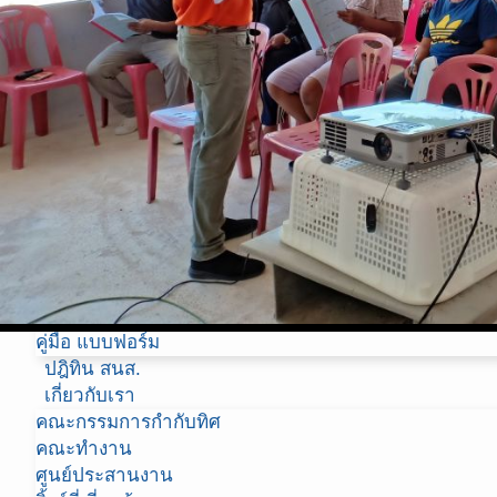
โครงการอื่นๆ ของ สถาบันนโยบายสาธารณะ (สนส)
รายชื่อโครงการ ทั้งหมด(รวมทุกแผนงาน)
ภาพแผนภูมิต้นไม้ (โครงการ)
ภาพแผนที่ (โครงการ)
ปฎิทินโครงการ
วิเคราะห์
คลังข้อมูล
ข่าวประชาสัมพันธ์ สนส
ข่าวประชาสัมพันธ์ ศวนส
หนังสือ E-Book
สื่อ -วีดีโอ
สื่อ -วิทยุ
คู่มือ แบบฟอร์ม
ปฎิทิน สนส.
เกี่ยวกับเรา
คณะกรรมการกำกับทิศ
คณะทำงาน
ศูนย์ประสานงาน