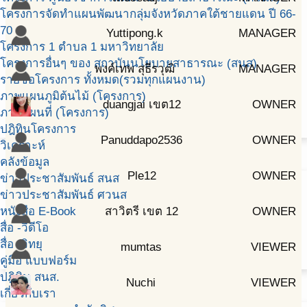
โครงการจัดทำแผนพัฒนากลุ่มจังหวัดภาคใต้ชายแดน ปี 66-
70
Yuttipong.k
MANAGER
โครงการ 1 ตำบล 1 มหาวิทยาลัย
โครงการอื่นๆ ของ สถาบันนโยบายสาธารณะ (สนส)
พงค์เทพ สุธีรวุฒิ
MANAGER
รายชื่อโครงการ ทั้งหมด(รวมทุกแผนงาน)
ภาพแผนภูมิต้นไม้ (โครงการ)
duangjai เขต12
OWNER
ภาพแผนที่ (โครงการ)
ปฎิทินโครงการ
Panuddapo2536
OWNER
วิเคราะห์
คลังข้อมูล
Ple12
OWNER
ข่าวประชาสัมพันธ์ สนส
ข่าวประชาสัมพันธ์ ศวนส
หนังสือ E-Book
สาวิตรี เขต 12
OWNER
สื่อ -วีดีโอ
สื่อ -วิทยุ
mumtas
VIEWER
คู่มือ แบบฟอร์ม
ปฎิทิน สนส.
Nuchi
VIEWER
เกี่ยวกับเรา