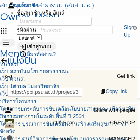
สถาบันนโยบายสาธารณะ (สนส. ม.อ.)
person
มุมสมาชิก
Owner Menu
ชื่อสมาชิก หรือ อีเมล์
Sign
visibility_off
apps
รหัสผ่าน
Up
menu
login
เข้าสู่ระบบ
Menu
restore
ลืมรหัสผ่าน?
แบ่งปัน
arrow_back
หน้าแรก
เว็บ สถาบันนโยบายสาธารณะ
link
Get link
เว็บ ศวนส.
เว็บ 1ตำบล 1มหาวิทยาลัย
Copy link
content_copy
เว็บ พัฒนาศักยภาพฯ สสส.
บริหารโครงการ
โครงการยกระดับการขับเคลื่อนโยบายสาธารณะเพื่อส่งเสริม
person_add_alt
Share with people
กิจกรรมทางกายในระดับพื้นที่ ปี 2564
Little Bear
CREATOR
โครงการ บูรณาการขับเคลื่อนงานสร้างเสริมสุขภาวะ 77
จังหวัด
โครงการ ศูนย์วิชาการพัฒนานโยบายสาธารณะ (ศวนส)
twoseadj
MANAGER