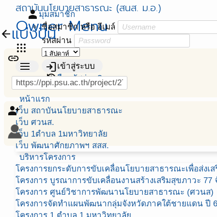
สถาบันนโยบายสาธารณะ (สนส. ม.อ.)
person
มุมสมาชิก
Owner Menu
ชื่อสมาชิก หรือ อีเมล์
แบ่งปัน
arrow_back
รหัสผ่าน
apps
link
menu
login
เข้าสู่ระบบ
Menu
restore
ลืมรหัสผ่าน?
หน้าแรก
person_add_alt
เว็บ สถาบันนโยบายสาธารณะ
เว็บ ศวนส.
เว็บ 1ตำบล 1มหาวิทยาลัย
เว็บ พัฒนาศักยภาพฯ สสส.
บริหารโครงการ
โครงการยกระดับการขับเคลื่อนโยบายสาธารณะเพื่อส่งเสริ
โครงการ บูรณาการขับเคลื่อนงานสร้างเสริมสุขภาวะ 77 จ
โครงการ ศูนย์วิชาการพัฒนานโยบายสาธารณะ (ศวนส)
โครงการจัดทำแผนพัฒนากลุ่มจังหวัดภาคใต้ชายแดน ปี 
โครงการ 1 ตำบล 1 มหาวิทยาลัย