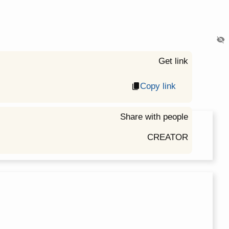
visibility_off
Get link
Copy link
content_copy
Share with people
CREATOR