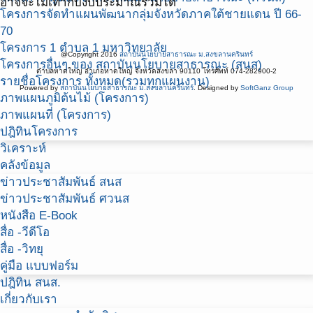
อาจจะไม่เท่ากับงบประมาณรวมได้
โครงการจัดทำแผนพัฒนากลุ่มจังหวัดภาคใต้ชายแดน ปี 66-
70
โครงการ 1 ตำบล 1 มหาวิทยาลัย
@Copyright 2016
สถาบันนโยบายสาธารณะ ม.สงขลานครินทร์
โครงการอื่นๆ ของ สถาบันนโยบายสาธารณะ (สนส)
ตำบลหาดใหญ่ อำเภอหาดใหญ่ จังหวัดสงขลา 90110 โทรศัพท์ 074-282900-2
รายชื่อโครงการ ทั้งหมด(รวมทุกแผนงาน)
Powered by
สถาบันนโยบายสาธารณะ ม.สงขลานครินทร์
. Designed by
SoftGanz Group
ภาพแผนภูมิต้นไม้ (โครงการ)
ภาพแผนที่ (โครงการ)
ปฎิทินโครงการ
วิเคราะห์
คลังข้อมูล
ข่าวประชาสัมพันธ์ สนส
ข่าวประชาสัมพันธ์ ศวนส
หนังสือ E-Book
สื่อ -วีดีโอ
สื่อ -วิทยุ
คู่มือ แบบฟอร์ม
ปฎิทิน สนส.
เกี่ยวกับเรา