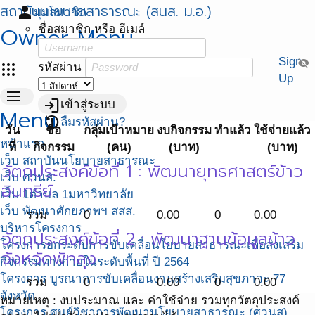
สถาบันนโยบายสาธารณะ (สนส. ม.อ.)
person
มุมสมาชิก
Owner Menu
ชื่อสมาชิก หรือ อีเมล์
Sign
visibility_off
apps
รหัสผ่าน
Up
menu
login
เข้าสู่ระบบ
Menu
restore
ลืมรหัสผ่าน?
วัน
ชื่อ
กลุ่มเป้าหมาย
งบกิจกรรม
ทำแล้ว
ใช้จ่ายแล้ว
หน้าแรก
ที่
กิจกรรม
(คน)
(บาท)
(บาท)
เว็บ สถาบันนโยบายสาธารณะ
วัตถุประสงค์ข้อที่
1
: พัฒนายุทธศาสตร์ข้าว
เว็บ ศวนส.
อินทรีย์
เว็บ 1ตำบล 1มหาวิทยาลัย
เว็บ พัฒนาศักยภาพฯ สสส.
รวม
0
0.00
0
0.00
บริหารโครงการ
วัตถุประสงค์ข้อที่
2
: พัฒนาฐานข้อมูลข้าว
โครงการยกระดับการขับเคลื่อนโยบายสาธารณะเพื่อส่งเสริม
จังหวัดพัทลุง
กิจกรรมทางกายในระดับพื้นที่ ปี 2564
โครงการ บูรณาการขับเคลื่อนงานสร้างเสริมสุขภาวะ 77
รวม
0
0.00
0
0.00
จังหวัด
หมายเหตุ : งบประมาณ และ ค่าใช้จ่าย รวมทุกวัตถุประสงค์
โครงการ ศูนย์วิชาการพัฒนานโยบายสาธารณะ (ศวนส)