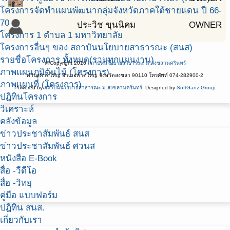
โครงการจัดทำแผนพัฒนากลุ่มจังหวัดภาคใต้ชายแดน ปี 66-
70
ประวิช ขุนนิคม
OWNER
โครงการ 1 ตำบล 1 มหาวิทยาลัย
โครงการอื่นๆ ของ สถาบันนโยบายสาธารณะ (สนส)
รายชื่อโครงการ ทั้งหมด(รวมทุกแผนงาน)
@Copyright 2016
สถาบันนโยบายสาธารณะ ม.สงขลานครินทร์
ภาพแผนภูมิต้นไม้ (โครงการ)
ตำบลหาดใหญ่ อำเภอหาดใหญ่ จังหวัดสงขลา 90110 โทรศัพท์ 074-282900-2
ภาพแผนที่ (โครงการ)
Powered by
สถาบันนโยบายสาธารณะ ม.สงขลานครินทร์
. Designed by
SoftGanz Group
ปฎิทินโครงการ
วิเคราะห์
คลังข้อมูล
ข่าวประชาสัมพันธ์ สนส
ข่าวประชาสัมพันธ์ ศวนส
หนังสือ E-Book
สื่อ -วีดีโอ
สื่อ -วิทยุ
คู่มือ แบบฟอร์ม
ปฎิทิน สนส.
เกี่ยวกับเรา