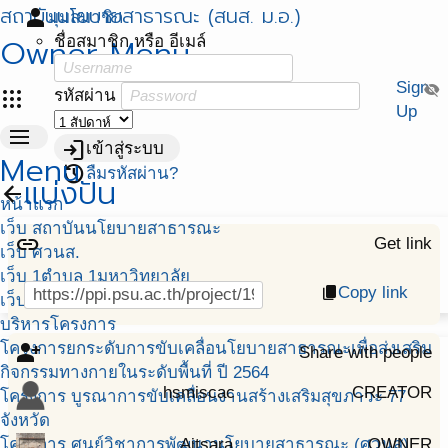
สถาบันนโยบายสาธารณะ (สนส. ม.อ.)
person
มุมสมาชิก
Owner Menu
ชื่อสมาชิก หรือ อีเมล์
Sign
visibility_off
apps
รหัสผ่าน
Up
menu
login
เข้าสู่ระบบ
Menu
restore
ลืมรหัสผ่าน?
แบ่งปัน
arrow_back
หน้าแรก
เว็บ สถาบันนโยบายสาธารณะ
link
Get link
เว็บ ศวนส.
เว็บ 1ตำบล 1มหาวิทยาลัย
Copy link
content_copy
เว็บ พัฒนาศักยภาพฯ สสส.
บริหารโครงการ
โครงการยกระดับการขับเคลื่อนโยบายสาธารณะเพื่อส่งเสริม
person_add_alt
Share with people
กิจกรรมทางกายในระดับพื้นที่ ปี 2564
hsmiscac
CREATOR
โครงการ บูรณาการขับเคลื่อนงานสร้างเสริมสุขภาวะ 77
จังหวัด
โครงการ ศูนย์วิชาการพัฒนานโยบายสาธารณะ (ศวนส)
Aitsara
OWNER