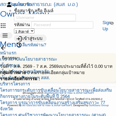
สถาบันนโยบายสาธารณะ (สนส. ม.อ.)
person
มุมสมาชิก
Owner Menu
ชื่อสมาชิก หรือ อีเมล์
Sign
visibility_off
apps
รหัสผ่าน
Up
menu
login
เข้าสู่ระบบ
Menu
restore
ลืมรหัสผ่าน?
arrow_back
หน้าแรก
กิจกรรม :
เว็บ สถาบันนโยบายสาธารณะ
เว็บ ศวนส.
วันที่ 7 ส.ค. 2569 - 7 ส.ค. 2569
งบประมาณที่ตั้งไว้ 0.00 บาท
เว็บ 1ตำบล 1มหาวิทยาลัย
กลุ่มเป้าหมาย
0 คน
รายละเอียดกลุ่มเป้าหมาย
เว็บ พัฒนาศักยภาพฯ สสส.
รายละเอียดกิจกรรม :
บริหารโครงการ
โครงการยกระดับการขับเคลื่อนโยบายสาธารณะเพื่อส่งเสริม
@Copyright 2016
สถาบันนโยบายสาธารณะ ม.สงขลานครินทร์
กิจกรรมทางกายในระดับพื้นที่ ปี 2564
ตำบลหาดใหญ่ อำเภอหาดใหญ่ จังหวัดสงขลา 90110 โทรศัพท์ 074-282900-2
โครงการ บูรณาการขับเคลื่อนงานสร้างเสริมสุขภาวะ 77
Powered by
สถาบันนโยบายสาธารณะ ม.สงขลานครินทร์
. Designed by
SoftGanz Group
จังหวัด
โครงการ ศูนย์วิชาการพัฒนานโยบายสาธารณะ (ศวนส)