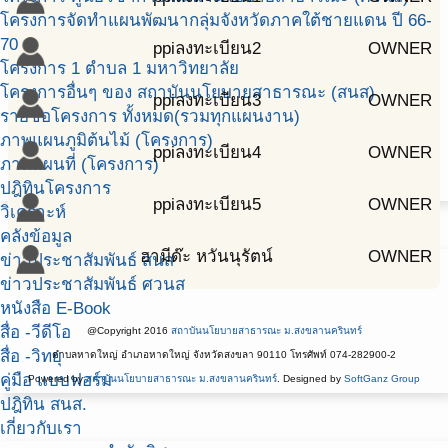
โครงการจัดทำแผนพัฒนากลุ่มจังหวัดภาคใต้ชายแดน ปี 66-
70
ppiลงทะเบียน2
OWNER
โครงการ 1 ตำบล 1 มหาวิทยาลัย
โครงการอื่นๆ ของ สถาบันนโยบายสาธารณะ (สนส)
ppiลงทะเบียน3
OWNER
รายชื่อโครงการ ทั้งหมด(รวมทุกแผนงาน)
ภาพแผนภูมิต้นไม้ (โครงการ)
ppiลงทะเบียน4
OWNER
ภาพแผนที่ (โครงการ)
ปฎิทินโครงการ
ppiลงทะเบียน5
OWNER
วิเคราะห์
คลังข้อมูล
ฮามีด๊ะ หวันนุรัตน์
OWNER
ข่าวประชาสัมพันธ์ สนส
ข่าวประชาสัมพันธ์ ศวนส
หนังสือ E-Book
สื่อ -วีดีโอ
@Copyright 2016
สถาบันนโยบายสาธารณะ ม.สงขลานครินทร์
สื่อ -วิทยุ
ตำบลหาดใหญ่ อำเภอหาดใหญ่ จังหวัดสงขลา 90110 โทรศัพท์ 074-282900-2
คู่มือ แบบฟอร์ม
Powered by
สถาบันนโยบายสาธารณะ ม.สงขลานครินทร์
. Designed by
SoftGanz Group
ปฎิทิน สนส.
เกี่ยวกับเรา