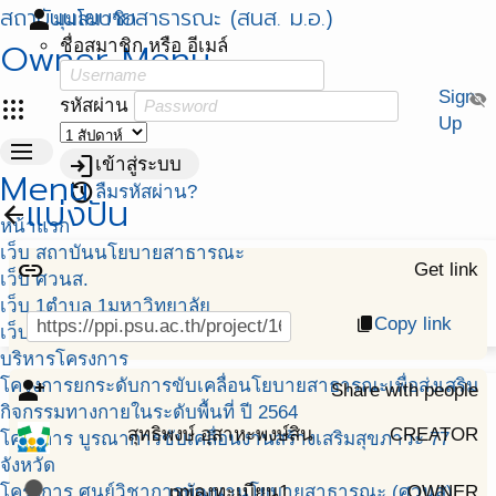
สถาบันนโยบายสาธารณะ (สนส. ม.อ.)
person
มุมสมาชิก
Owner Menu
ชื่อสมาชิก หรือ อีเมล์
Sign
visibility_off
apps
รหัสผ่าน
Up
menu
login
เข้าสู่ระบบ
Menu
restore
ลืมรหัสผ่าน?
แบ่งปัน
arrow_back
หน้าแรก
เว็บ สถาบันนโยบายสาธารณะ
link
Get link
เว็บ ศวนส.
เว็บ 1ตำบล 1มหาวิทยาลัย
Copy link
content_copy
เว็บ พัฒนาศักยภาพฯ สสส.
บริหารโครงการ
โครงการยกระดับการขับเคลื่อนโยบายสาธารณะเพื่อส่งเสริม
person_add_alt
Share with people
กิจกรรมทางกายในระดับพื้นที่ ปี 2564
สุทธิพงษ์ อุสาหะพงษ์สิน
CREATOR
โครงการ บูรณาการขับเคลื่อนงานสร้างเสริมสุขภาวะ 77
จังหวัด
โครงการ ศูนย์วิชาการพัฒนานโยบายสาธารณะ (ศวนส)
ppiลงทะเบียน1
OWNER