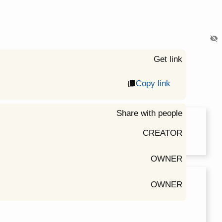
visibility_off
Get link
Copy link
content_copy
Share with people
CREATOR
OWNER
OWNER