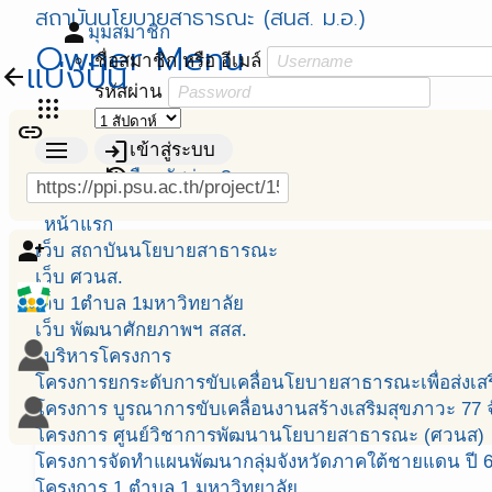
สถาบันนโยบายสาธารณะ (สนส. ม.อ.)
person
มุมสมาชิก
Owner Menu
ชื่อสมาชิก หรือ อีเมล์
แบ่งปัน
arrow_back
รหัสผ่าน
apps
link
menu
login
เข้าสู่ระบบ
Menu
restore
ลืมรหัสผ่าน?
หน้าแรก
person_add_alt
เว็บ สถาบันนโยบายสาธารณะ
เว็บ ศวนส.
เว็บ 1ตำบล 1มหาวิทยาลัย
เว็บ พัฒนาศักยภาพฯ สสส.
บริหารโครงการ
โครงการยกระดับการขับเคลื่อนโยบายสาธารณะเพื่อส่งเสริ
โครงการ บูรณาการขับเคลื่อนงานสร้างเสริมสุขภาวะ 77 จ
โครงการ ศูนย์วิชาการพัฒนานโยบายสาธารณะ (ศวนส)
โครงการจัดทำแผนพัฒนากลุ่มจังหวัดภาคใต้ชายแดน ปี 
โครงการ 1 ตำบล 1 มหาวิทยาลัย