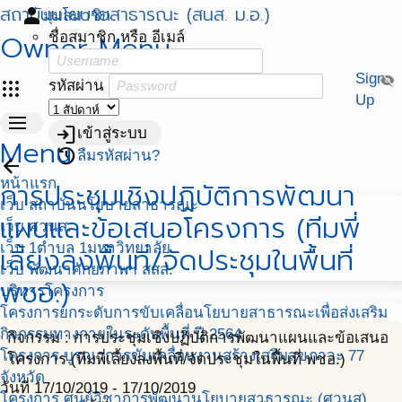
สถาบันนโยบายสาธารณะ (สนส. ม.อ.)
person
มุมสมาชิก
Owner Menu
ชื่อสมาชิก หรือ อีเมล์
Sign
visibility_off
apps
รหัสผ่าน
Up
menu
login
เข้าสู่ระบบ
Menu
restore
ลืมรหัสผ่าน?
arrow_back
หน้าแรก
การประชุมเชิงปฏิบัติการพัฒนา
เว็บ สถาบันนโยบายสาธารณะ
แผนและข้อเสนอโครงการ (ทีมพี่
เว็บ ศวนส.
เว็บ 1ตำบล 1มหาวิทยาลัย
เลี้ยงลงพื้นที่/จัดประชุมในพื้นที่
เว็บ พัฒนาศักยภาพฯ สสส.
พชอ.)
บริหารโครงการ
โครงการยกระดับการขับเคลื่อนโยบายสาธารณะเพื่อส่งเสริม
กิจกรรมทางกายในระดับพื้นที่ ปี 2564
กิจกรรม : การประชุมเชิงปฏิบัติการพัฒนาแผนและข้อเสนอ
โครงการ บูรณาการขับเคลื่อนงานสร้างเสริมสุขภาวะ 77
โครงการ (ทีมพี่เลี้ยงลงพื้นที่/จัดประชุมในพื้นที่ พชอ.)
จังหวัด
วันที่ 17/10/2019 - 17/10/2019
โครงการ ศูนย์วิชาการพัฒนานโยบายสาธารณะ (ศวนส)