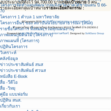
งบประมาณที่ตั้งไว้ 94,700.00 บาท
กลุ่มเป้าหมาย
0 คน
โครงการจัดทำแผนพัฒนากลุ่มจังหวัดภาคใต้ชายแดน ปี 66-
รายละเอียดกลุ่มเป้าหมาย
รายละเอียดกิจกรรม :
70
โครงการ 1 ตำบล 1 มหาวิทยาลัย
@Copyright 2016
สถาบันนโยบายสาธารณะ ม.สงขลานครินทร์
โครงการอื่นๆ ของ สถาบันนโยบายสาธารณะ (สนส)
ตำบลหาดใหญ่ อำเภอหาดใหญ่ จังหวัดสงขลา 90110 โทรศัพท์ 074-282900-2
รายชื่อโครงการ ทั้งหมด(รวมทุกแผนงาน)
Powered by
สถาบันนโยบายสาธารณะ ม.สงขลานครินทร์
. Designed by
SoftGanz Group
ภาพแผนภูมิต้นไม้ (โครงการ)
ภาพแผนที่ (โครงการ)
ปฎิทินโครงการ
วิเคราะห์
คลังข้อมูล
ข่าวประชาสัมพันธ์ สนส
ข่าวประชาสัมพันธ์ ศวนส
หนังสือ E-Book
สื่อ -วีดีโอ
สื่อ -วิทยุ
คู่มือ แบบฟอร์ม
ปฎิทิน สนส.
เกี่ยวกับเรา