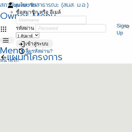
สถาบันนโยบายสาธารณะ (สนส. ม.อ.)
person
มุมสมาชิก
Owner Menu
ชื่อสมาชิก หรือ อีเมล์
Sign
visibility_off
apps
รหัสผ่าน
Up
menu
login
เข้าสู่ระบบ
Menu
restore
ลืมรหัสผ่าน?
แผนที่โครงการ
arrow_back
หน้าแรก
เว็บ สถาบันนโยบายสาธารณะ
เว็บ ศวนส.
เว็บ 1ตำบล 1มหาวิทยาลัย
เว็บ พัฒนาศักยภาพฯ สสส.
บริหารโครงการ
โครงการยกระดับการขับเคลื่อนโยบายสาธารณะเพื่อส่งเสริม
กิจกรรมทางกายในระดับพื้นที่ ปี 2564
โครงการ บูรณาการขับเคลื่อนงานสร้างเสริมสุขภาวะ 77
จังหวัด
โครงการ ศูนย์วิชาการพัฒนานโยบายสาธารณะ (ศวนส)