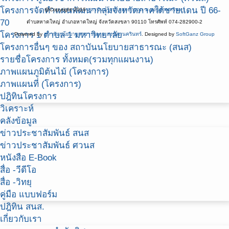
โครงการจัดทำแผนพัฒนากลุ่มจังหวัดภาคใต้ชายแดน ปี 66-
@Copyright 2016
สถาบันนโยบายสาธารณะ ม.สงขลานครินทร์
70
ตำบลหาดใหญ่ อำเภอหาดใหญ่ จังหวัดสงขลา 90110 โทรศัพท์ 074-282900-2
โครงการ 1 ตำบล 1 มหาวิทยาลัย
Powered by
สถาบันนโยบายสาธารณะ ม.สงขลานครินทร์
. Designed by
SoftGanz Group
โครงการอื่นๆ ของ สถาบันนโยบายสาธารณะ (สนส)
รายชื่อโครงการ ทั้งหมด(รวมทุกแผนงาน)
ภาพแผนภูมิต้นไม้ (โครงการ)
ภาพแผนที่ (โครงการ)
ปฎิทินโครงการ
วิเคราะห์
คลังข้อมูล
ข่าวประชาสัมพันธ์ สนส
ข่าวประชาสัมพันธ์ ศวนส
หนังสือ E-Book
สื่อ -วีดีโอ
สื่อ -วิทยุ
คู่มือ แบบฟอร์ม
ปฎิทิน สนส.
เกี่ยวกับเรา