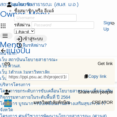
สถาบันนโยบายสาธารณะ (สนส. ม.อ.)
person
มุมสมาชิก
Owner Menu
ชื่อสมาชิก หรือ อีเมล์
Sign
visibility_off
apps
รหัสผ่าน
Up
menu
login
เข้าสู่ระบบ
Menu
restore
ลืมรหัสผ่าน?
แบ่งปัน
arrow_back
หน้าแรก
เว็บ สถาบันนโยบายสาธารณะ
link
Get link
เว็บ ศวนส.
เว็บ 1ตำบล 1มหาวิทยาลัย
Copy link
content_copy
เว็บ พัฒนาศักยภาพฯ สสส.
บริหารโครงการ
โครงการยกระดับการขับเคลื่อนโยบายสาธารณะเพื่อส่งเสริม
person_add_alt
Share with people
กิจกรรมทางกายในระดับพื้นที่ ปี 2564
มหาวิทยาลัยทักษิณ
CREATOR
โครงการ บูรณาการขับเคลื่อนงานสร้างเสริมสุขภาวะ 77
จังหวัด
โครงการ ศูนย์วิชาการพัฒนานโยบายสาธารณะ (ศวนส)