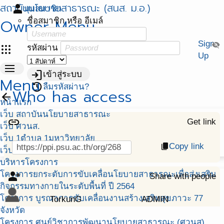
สถาบันนโยบายสาธารณะ (สนส. ม.อ.)
person
มุมสมาชิก
Owner Menu
ชื่อสมาชิก หรือ อีเมล์
Sign
visibility_off
apps
รหัสผ่าน
Up
menu
login
เข้าสู่ระบบ
Menu
restore
ลืมรหัสผ่าน?
Who has access
arrow_back
หน้าแรก
เว็บ สถาบันนโยบายสาธารณะ
link
Get link
เว็บ ศวนส.
เว็บ 1ตำบล 1มหาวิทยาลัย
Copy link
content_copy
เว็บ พัฒนาศักยภาพฯ สสส.
บริหารโครงการ
โครงการยกระดับการขับเคลื่อนโยบายสาธารณะเพื่อส่งเสริม
person_add_alt
Share with people
กิจกรรมทางกายในระดับพื้นที่ ปี 2564
โครงการ บูรณาการขับเคลื่อนงานสร้างเสริมสุขภาวะ 77
TorkunG
ADMIN
จังหวัด
โครงการ ศูนย์วิชาการพัฒนานโยบายสาธารณะ (ศวนส)