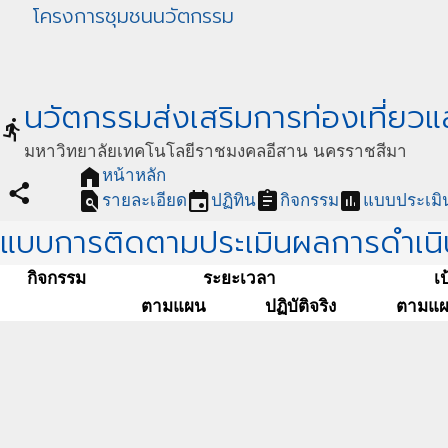
โครงการชุมชนนวัตกรรม
นวัตกรรมส่งเสริมการท่องเที่ยวแ
directions_run
มหาวิทยาลัยเทคโนโลยีราชมงคลอีสาน นครราชสีมา
home
หน้าหลัก
share
find_in_page
event
assignment
assessment
รายละเอียด
ปฏิทิน
กิจกรรม
แบบประเมิ
แบบการติดตามประเมินผลการดำเนิ
กิจกรรม
ระยะเวลา
เ
ตามแผน
ปฏิบัติจริง
ตามแ