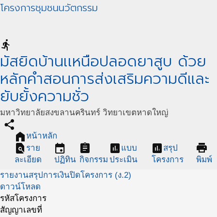
โครงการชุมชนนวัตกรรม
directions_run
มัสยิดบ้านเเหนือปลอดยาสูบ ด้วย
หลักคำสอนการส่งเสริมความดีและ
ยับยั้งความชั่ว
มหาวิทยาลัยสงขลานครินทร์ วิทยาเขตหาดใหญ่
share
home
หน้าหลัก
find_in_page
event
assignment
assessment
assessment
print
ราย
แบบ
สรุป
ละเอียด
ปฏิทิน
กิจกรรม
ประเมิน
โครงการ
พิมพ์
รายงานสรุปการเงินปิดโครงการ (ง.2)
ดาวน์โหลด
รหัสโครงการ
สัญญาเลขที่