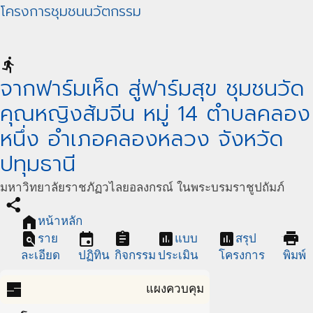
โครงการชุมชนนวัตกรรม
directions_run
จากฟาร์มเห็ด สู่ฟาร์มสุข ชุมชนวัด
คุณหญิงส้มจีน หมู่ 14 ตำบลคลอง
หนึ่ง อำเภอคลองหลวง จังหวัด
ปทุมธานี
มหาวิทยาลัยราชภัฏวไลยอลงกรณ์ ในพระบรมราชูปถัมภ์
share
home
หน้าหลัก
find_in_page
event
assignment
assessment
assessment
print
ราย
แบบ
สรุป
ละเอียด
ปฏิทิน
กิจกรรม
ประเมิน
โครงการ
พิมพ์
dashboard
แผงควบคุม