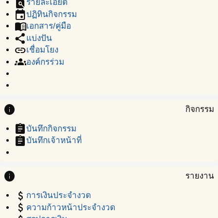
find_in_page
รายละเอียด
event
ปฏิทินกิจกรรม
menu_book
เอกสาร/คู่มือ
share
แบ่งปัน
link
เชื่อมโยง
groups
องค์กรร่วม
info
กิจกรรม
assignment
บันทึกกิจกรรม
assignment
บันทึกเจ้าหน้าที่
info
รายงาน
attach_money
การเงินประจำงวด
attach_money
ความก้าวหน้าประจำงวด