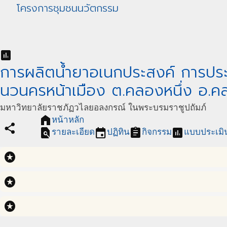
โครงการชุมชนนวัตกรรม
assessment
การผลิตนํ้ายาอเนกประสงค์ การประด
นวนครหน้าเมือง ต.คลองหนึ่ง อ.ค
มหาวิทยาลัยราชภัฏวไลยอลงกรณ์ ในพระบรมราชูปถัมภ์
home
หน้าหลัก
share
find_in_page
event
assignment
assessment
รายละเอียด
ปฏิทิน
กิจกรรม
แบบประเมิ
stars
stars
stars