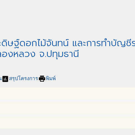
ิษฐ์ดอกไม้จันทน์ และการทำบัญชีราย
ลองหลวง จ.ปทุมธานี
assessment
print
น
สรุปโครงการ
พิมพ์