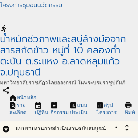
โครงการชุมชนนวัตกรรม
directions_run
น้ำหมักชีวภาพและสบู่ล้างมือจาก
สารสกัดข้าว หมู่ที่ 10 คลองถ่ำ
ตะบัน ต.ระแหง อ.ลาดหลุมแก้ว
จ.ปทุมธานี
มหาวิทยาลัยราชภัฏวไลยอลงกรณ์ ในพระบรมราชูปถัมภ์
share
home
หน้าหลัก
find_in_page
event
assignment
assessment
assessment
print
ราย
แบบ
สรุป
ละเอียด
ปฏิทิน
กิจกรรม
ประเมิน
โครงการ
พิมพ์
unfold_more
stars
แบบรายงานการดำเนินงานฉบับสมบูรณ์