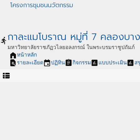
โครงการชุมชนนวัตกรรม
กาละแมโบราณ หมู่ที่ 7 คลองบา
directions_run
มหาวิทยาลัยราชภัฏวไลยอลงกรณ์ ในพระบรมราชูปถัมภ์
home
หน้าหลัก
find_in_page
event
assignment
assessment
assessment
รายละเอียด
ปฏิทิน
กิจกรรม
แบบประเมิน
สร
view_list