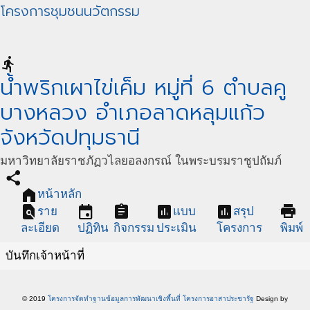
โครงการชุมชนนวัตกรรม
directions_run
นํ้าพริกเผาไข่เค็ม หมู่ที่ 6 ตําบลคู
บางหลวง อําเภอลาดหลุมแก้ว
จังหวัดปทุมธานี
มหาวิทยาลัยราชภัฏวไลยอลงกรณ์ ในพระบรมราชูปถัมภ์
share
home
หน้าหลัก
find_in_page
event
assignment
assessment
assessment
print
ราย
แบบ
สรุป
ละเอียด
ปฏิทิน
กิจกรรม
ประเมิน
โครงการ
พิมพ์
บันทึกเจ้าหน้าที่
© 2019
โครงการจัดทำฐานข้อมูลการพัฒนาเชิงพื้นที่ โครงการอาสาประชารัฐ
Design by