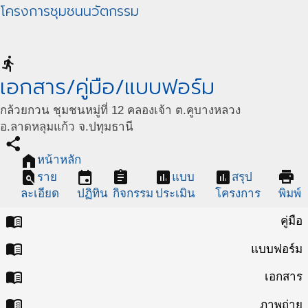
โครงการชุมชนนวัตกรรม
directions_run
เอกสาร/คู่มือ/แบบฟอร์ม
กล้วยกวน ชุมชนหมู่ที่ 12 คลองเจ้า ต.คูบางหลวง
อ.ลาดหลุมแก้ว จ.ปทุมธานี
share
home
หน้าหลัก
find_in_page
event
assignment
assessment
assessment
print
ราย
แบบ
สรุป
ละเอียด
ปฏิทิน
กิจกรรม
ประเมิน
โครงการ
พิมพ์
menu_book
คู่มือ
menu_book
แบบฟอร์ม
menu_book
เอกสาร
menu_book
ภาพถ่าย