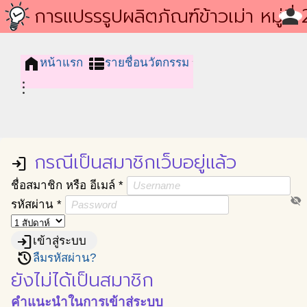
โครงการชุมชนนวัตกรรม
การแปรรรูปผลิตภัณฑ์ข้าวเม่า หมู่ที่ 
person
บ้านเนินสะอาด ตำบลเมืองไผ่ อำเภอ
home
view_list
หน้าแรก
รายชื่อนวัตกรรม
อรัญประเทศ จังหวัดสระแก้ว
more_vert
กรณีเป็นสมาชิกเว็บอยู่แล้ว
login
ชื่อสมาชิก หรือ อีเมล์
*
visibility_off
รหัสผ่าน
*
login
เข้าสู่ระบบ
restore
ลืมรหัสผ่าน?
ยังไม่ได้เป็นสมาชิก
คำแนะนำในการเข้าสู่ระบบ