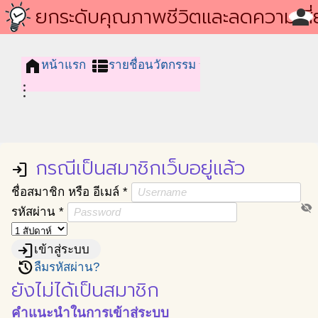
โครงการชุมชนนวัตกรรม
ยกระดับคุณภาพชีวิตและลดความเสี
person
ของผู้สูงอายุที่อยู่ลำพัง หมู่ที่ 1 บ่อน้
home
view_list
หน้าแรก
รายชื่อนวัตกรรม
เชี่ยว ต.ระแหง อ.ลาดหลุมแก้ว
more_vert
จ.ปทุมธานี
กรณีเป็นสมาชิกเว็บอยู่แล้ว
login
ชื่อสมาชิก หรือ อีเมล์
*
visibility_off
รหัสผ่าน
*
login
เข้าสู่ระบบ
restore
ลืมรหัสผ่าน?
ยังไม่ได้เป็นสมาชิก
คำแนะนำในการเข้าสู่ระบบ