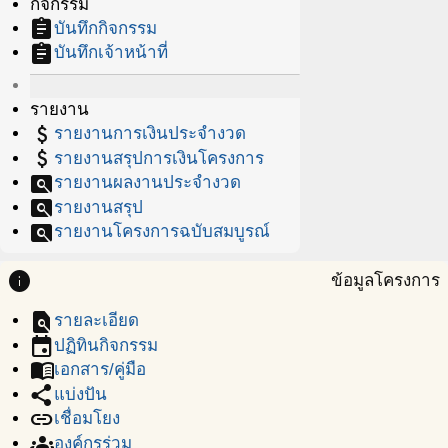
กิจกรรม
assignment
บันทึกกิจกรรม
assignment
บันทึกเจ้าหน้าที่
รายงาน
attach_money
รายงานการเงินประจำงวด
attach_money
รายงานสรุปการเงินโครงการ
pageview
รายงานผลงานประจำงวด
pageview
รายงานสรุป
pageview
รายงานโครงการฉบับสมบูรณ์
info
ข้อมูลโครงการ
find_in_page
รายละเอียด
event
ปฏิทินกิจกรรม
menu_book
เอกสาร/คู่มือ
share
แบ่งปัน
link
เชื่อมโยง
groups
องค์กรร่วม