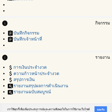
info
กิจกรรม
assignment
บันทึกกิจกรรม
assignment
บันทึกเจ้าหน้าที่
info
รายงาน
attach_money
การเงินประจำงวด
attach_money
ความก้าวหน้าประจำงวด
attach_money
สรุปการเงิน
pageview
รายงานสรุปผลการดำเนินงาน
pageview
รายงานฉบับสมบูรณ์
เราใช้คุกกี้เพื่อเพิ่มประสบการณ์และความพึงพอใจในการใช้งานเว็บไซต์
ยอมรับ