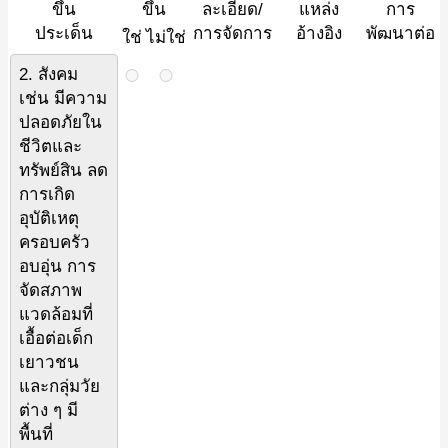
ขึ้น
ขึ้น
ละเอียด/
แหล่ง
การ
ประเด็น
การจัดการ
อ้างอิง
พัฒนาต่อ
ใช่
ไม่ใช่
2. สังคม
เช่น มีความ
ปลอดภัยใน
ชีวิตและ
ทรัพย์สิน ลด
การเกิด
อุบัติเหตุ
ครอบครัว
อบอุ่น การ
จัดสภาพ
แวดล้อมที่
เอื้อต่อเด็ก
เยาวชน
และกลุ่มวัย
ต่าง ๆ มี
พื้นที่