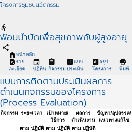
โครงการชุมชนนวัตกรรม
directions_run
ฟ้อนบำบัดเพื่อสุขภาพกับผู้สูงอายุ
share
home
หน้าหลัก
find_in_page
event
assignment
assessment
assessment
print
ราย
แบบ
สรุป
ละเอียด
ปฏิทิน
กิจกรรม
ประเมิน
โครงการ
พิมพ์
แบบการติดตามประเมินผลการ
ดำเนินกิจกรรมของโครงการ
(Process Evaluation)
กิจกรรม
ระยะเวลา
เป้าหมาย/
ผลการ
ปัญหา/อุปสรรค/
วิธีการ
ดำเนินงาน
แนวทางแก้ไข
ตาม
ปฏิบัติ
ตาม
ปฏิบัติ
ตาม
ปฏิบัติ