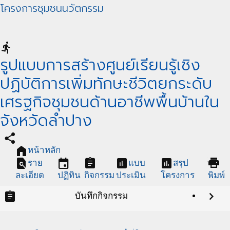
โครงการชุมชนนวัตกรรม
directions_run
รูปแบบการสร้างศูนย์เรียนรู้เชิง
ปฏิบัติการเพิ่มทักษะชีวิตยกระดับ
เศรฐกิจชุมชนด้านอาชีพพื้นบ้านใน
จังหวัดลำปาง
share
home
หน้าหลัก
find_in_page
event
assignment
assessment
assessment
print
ราย
แบบ
สรุป
ละเอียด
ปฏิทิน
กิจกรรม
ประเมิน
โครงการ
พิมพ์
assignment
chevron_right
บันทึกกิจกรรม