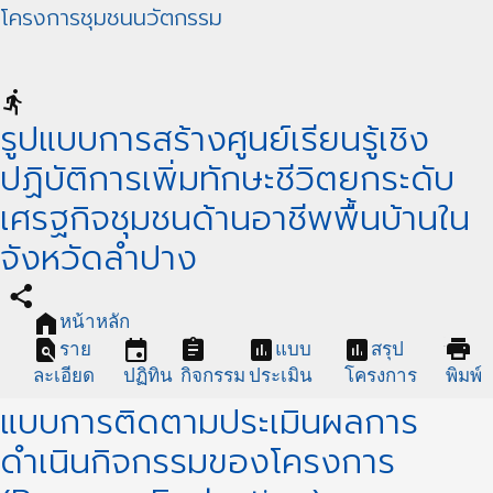
โครงการชุมชนนวัตกรรม
directions_run
รูปแบบการสร้างศูนย์เรียนรู้เชิง
ปฏิบัติการเพิ่มทักษะชีวิตยกระดับ
เศรฐกิจชุมชนด้านอาชีพพื้นบ้านใน
จังหวัดลำปาง
share
home
หน้าหลัก
find_in_page
event
assignment
assessment
assessment
print
ราย
แบบ
สรุป
ละเอียด
ปฏิทิน
กิจกรรม
ประเมิน
โครงการ
พิมพ์
แบบการติดตามประเมินผลการ
ดำเนินกิจกรรมของโครงการ