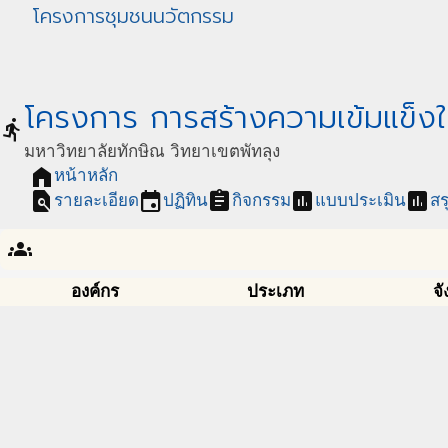
โครงการชุมชนนวัตกรรม
โครงการ การสร้างความเข้มแข็งให
directions_run
มหาวิทยาลัยทักษิณ วิทยาเขตพัทลุง
home
หน้าหลัก
find_in_page
event
assignment
assessment
assessment
รายละเอียด
ปฏิทิน
กิจกรรม
แบบประเมิน
สร
groups
องค์กร
ประเภท
จั