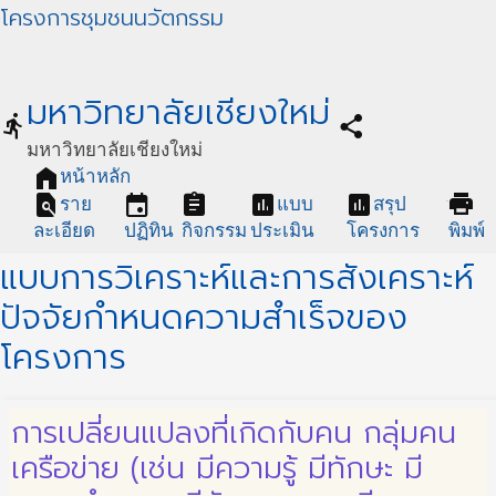
โครงการชุมชนนวัตกรรม
มหาวิทยาลัยเชียงใหม่
directions_run
share
มหาวิทยาลัยเชียงใหม่
home
หน้าหลัก
find_in_page
event
assignment
assessment
assessment
print
ราย
แบบ
สรุป
ละเอียด
ปฏิทิน
กิจกรรม
ประเมิน
โครงการ
พิมพ์
แบบการวิเคราะห์และการสังเคราะห์
ปัจจัยกำหนดความสำเร็จของ
โครงการ
การเปลี่ยนแปลงที่เกิดกับคน กลุ่มคน
เครือข่าย (เช่น มีความรู้ มีทักษะ มี