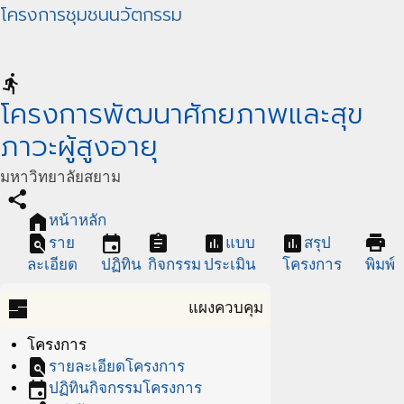
โครงการชุมชนนวัตกรรม
directions_run
โครงการพัฒนาศักยภาพและสุข
ภาวะผู้สูงอายุ
มหาวิทยาลัยสยาม
share
home
หน้าหลัก
find_in_page
event
assignment
assessment
assessment
print
ราย
แบบ
สรุป
ละเอียด
ปฏิทิน
กิจกรรม
ประเมิน
โครงการ
พิมพ์
dashboard
แผงควบคุม
โครงการ
find_in_page
รายละเอียดโครงการ
event
ปฏิทินกิจกรรมโครงการ