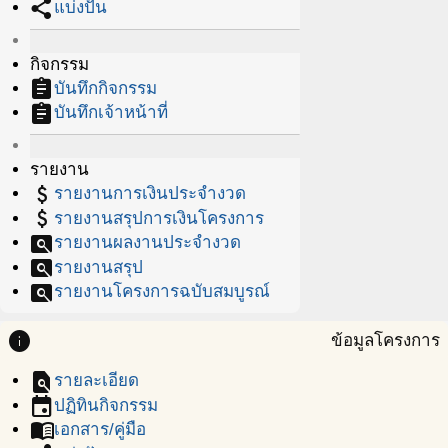
share
แบ่งปัน
กิจกรรม
assignment
บันทึกกิจกรรม
assignment
บันทึกเจ้าหน้าที่
รายงาน
attach_money
รายงานการเงินประจำงวด
attach_money
รายงานสรุปการเงินโครงการ
pageview
รายงานผลงานประจำงวด
pageview
รายงานสรุป
pageview
รายงานโครงการฉบับสมบูรณ์
info
ข้อมูลโครงการ
find_in_page
รายละเอียด
event
ปฏิทินกิจกรรม
menu_book
เอกสาร/คู่มือ