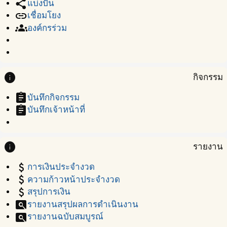
share
แบ่งปัน
link
เชื่อมโยง
groups
องค์กรร่วม
info
กิจกรรม
assignment
บันทึกกิจกรรม
assignment
บันทึกเจ้าหน้าที่
info
รายงาน
attach_money
การเงินประจำงวด
attach_money
ความก้าวหน้าประจำงวด
attach_money
สรุปการเงิน
pageview
รายงานสรุปผลการดำเนินงาน
pageview
รายงานฉบับสมบูรณ์