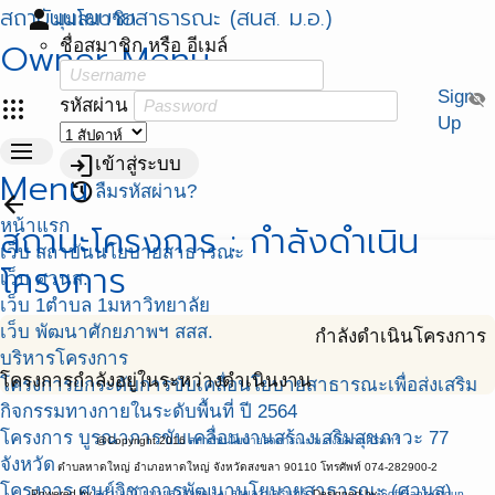
สถาบันนโยบายสาธารณะ (สนส. ม.อ.)
person
มุมสมาชิก
Owner Menu
ชื่อสมาชิก หรือ อีเมล์
Sign
visibility_off
apps
รหัสผ่าน
Up
menu
login
เข้าสู่ระบบ
Menu
restore
ลืมรหัสผ่าน?
arrow_back
หน้าแรก
สถานะโครงการ : กำลังดำเนิน
เว็บ สถาบันนโยบายสาธารณะ
โครงการ
เว็บ ศวนส.
เว็บ 1ตำบล 1มหาวิทยาลัย
เว็บ พัฒนาศักยภาพฯ สสส.
กำลังดำเนินโครงการ
บริหารโครงการ
โครงการกำลังอยู่ในระหว่างดำเนินงาน
โครงการยกระดับการขับเคลื่อนโยบายสาธารณะเพื่อส่งเสริม
กิจกรรมทางกายในระดับพื้นที่ ปี 2564
โครงการ บูรณาการขับเคลื่อนงานสร้างเสริมสุขภาวะ 77
@Copyright 2016
สถาบันนโยบายสาธารณะ ม.สงขลานครินทร์
จังหวัด
ตำบลหาดใหญ่ อำเภอหาดใหญ่ จังหวัดสงขลา 90110 โทรศัพท์ 074-282900-2
โครงการ ศูนย์วิชาการพัฒนานโยบายสาธารณะ (ศวนส)
Powered by
สถาบันนโยบายสาธารณะ ม.สงขลานครินทร์
. Designed by
SoftGanz Group