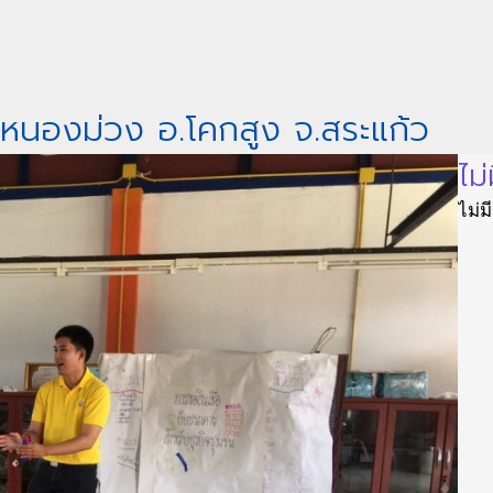
 ต.หนองม่วง อ.โคกสูง จ.สระแก้ว
ไม่
ไม่ม