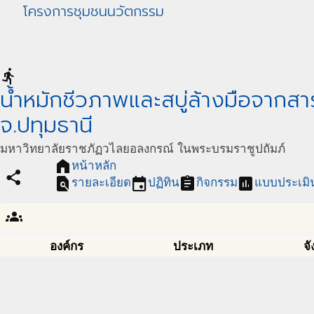
โครงการชุมชนนวัตกรรม
directions_run
น้ำหมักชีวภาพและสบู่ล้างมือจากสา
จ.ปทุมธานี
มหาวิทยาลัยราชภัฏวไลยอลงกรณ์ ในพระบรมราชูปถัมภ์
home
หน้าหลัก
share
find_in_page
event
assignment
assessment
รายละเอียด
ปฏิทิน
กิจกรรม
แบบประเมิ
groups
องค์กร
ประเภท
จั