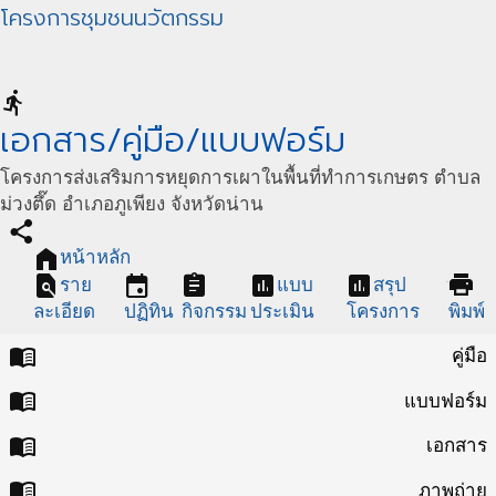
โครงการชุมชนนวัตกรรม
directions_run
เอกสาร/คู่มือ/แบบฟอร์ม
โครงการส่งเสริมการหยุดการเผาในพื้นที่ทำการเกษตร ตำบล
ม่วงตึ๊ด อำเภอภูเพียง จังหวัดน่าน
share
home
หน้าหลัก
find_in_page
event
assignment
assessment
assessment
print
ราย
แบบ
สรุป
ละเอียด
ปฏิทิน
กิจกรรม
ประเมิน
โครงการ
พิมพ์
menu_book
คู่มือ
menu_book
แบบฟอร์ม
menu_book
เอกสาร
menu_book
ภาพถ่าย