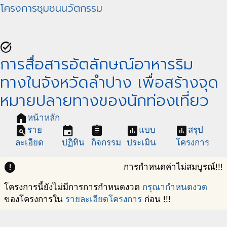
โครงการชุมชนนวัตกรรม
task_alt
การสื่อสารอัตลักษณ์อาหารริม
ทางในจังหวัดลำปาง เพื่อสร้างจุด
หมายปลายทางของนักท่องเที่ยว
home
หน้าหลัก
find_in_page
event
assignment
assessment
assessment
ราย
แบบ
สรุป
ละเอียด
ปฏิทิน
กิจกรรม
ประเมิน
โครงการ
error
การกำหนดค่าไม่สมบูรณ์!!!
โครงการนี้ยังไม่มีการการกำหนดงวด
กรุณากำหนดงวด
ของโครงการใน
รายละเอียดโครงการ
ก่อน !!!